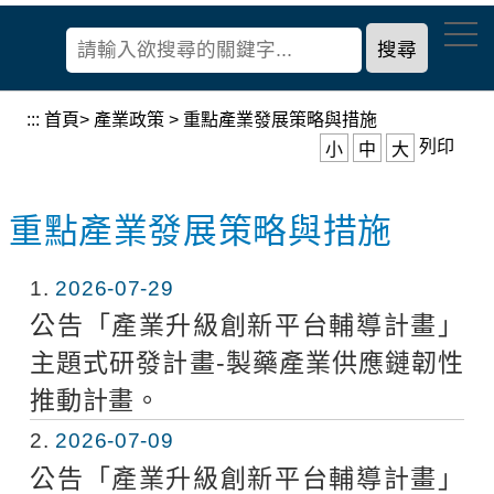
到
經
主
濟
要
部
內
產
容
:::
首頁
>
產業政策
>
重點產業發展策略與措施
業
區
列印
小
中
大
發
塊
展
署
重點產業發展策略與措施
1
2026-07-29
公告「產業升級創新平台輔導計畫」
主題式研發計畫-製藥產業供應鏈韌性
推動計畫。
2
2026-07-09
公告「產業升級創新平台輔導計畫」