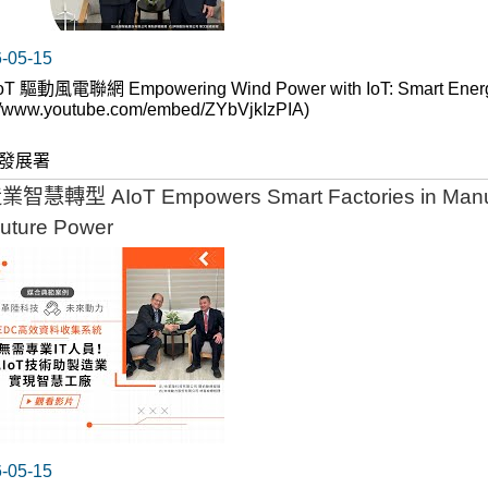
05-15
IoT 驅動風電聯網 Empowering Wind Power with IoT: Smart En
s://www.youtube.com/embed/ZYbVjkIzPIA)
發展署
智慧轉型 AIoT Empowers Smart Factories in Ma
ture Power
05-15