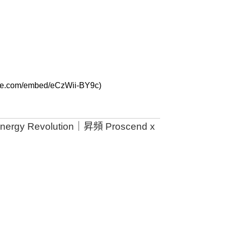
m/embed/eCzWii-BY9c)
nergy Revolution｜昇頻 Proscend x