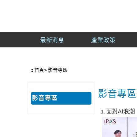
到
主
經
要
濟
內
部
容
產
最新消息
產業政策
區
業
塊
發
展
署
:::
首頁
>
影音專區
影音專區
影音專區
面對AI浪
1