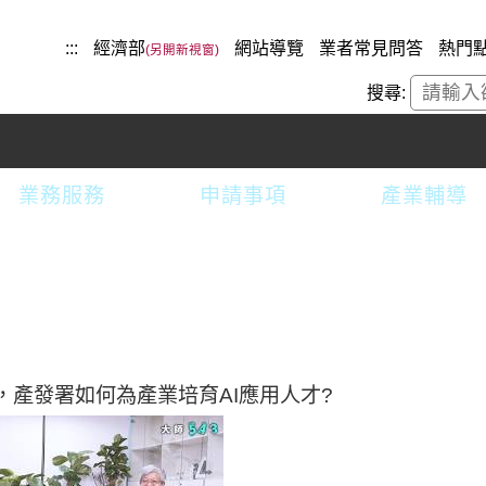
:::
經濟部
網站導覽
業者常見問答
熱門
搜尋:
業務服務
申請事項
產業輔導
潮，產發署如何為產業培育AI應用人才?