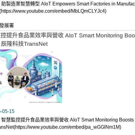
T 助製造業智慧轉型 AIoT Empowers Smart Factories in Manu
(https://www.youtube.com/embed/MbLQmCLYJc4)
發展署
控提升食品業效率與營收 AIoT Smart Monitoring Boost
 x 辰隆科技TransNet
05-15
T 智慧監控提升食品業效率與營收 AIoT Smart Monitoring Boosts E
sNet(https://www.youtube.com/embed/pa_wGGlNm1M)