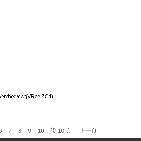
mbed/qwgVReeIZC4)
6
7
8
9
10
後 10 頁
下一頁