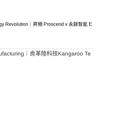
ergy Revolution｜昇頻 Proscend x 永餘智能 E
nufacturing｜肯革陸科技Kangaroo Te