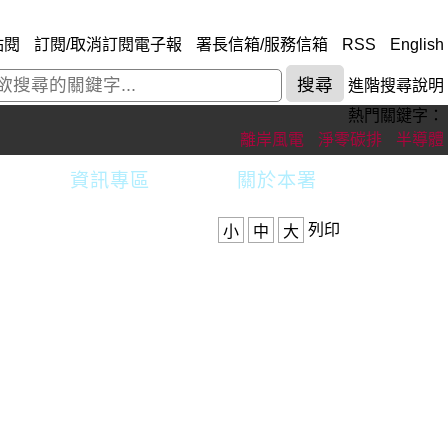
點閱
訂閱/取消訂閱電子報
署長信箱/服務信箱
RSS
English
進階搜尋說明
熱門關鍵字：
離岸風電
淨零碳排
半導體
資訊專區
關於本署
列印
小
中
大