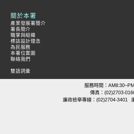
關於本署
產業發展署簡介
署長簡介
職掌與組織
標誌設計理念
為民服務
本署位置圖
聯絡我們
雙語詞彙
服務時間：AM8:30~PM5
傳真：(02)2703-016
廉政檢舉專線：(02)2704-3401