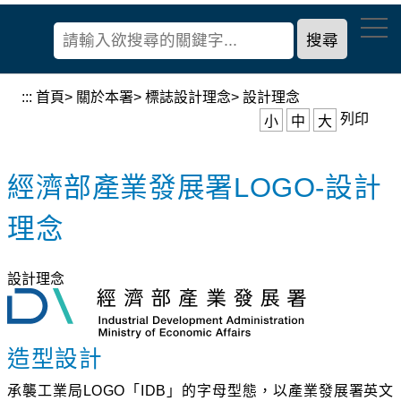
到
經
主
濟
要
部
內
產
容
:::
首頁
> 關於本署> 標誌設計理念>
設計理念
業
區
列印
小
中
大
發
塊
展
署
經濟部產業發展署LOGO-設計
理念
設計理念
造型設計
承襲工業局LOGO「IDB」的字母型態，以產業發展署英文