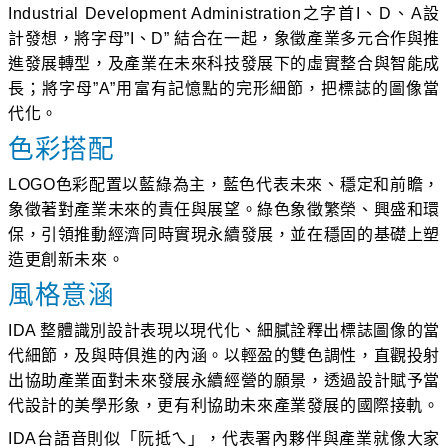
Industrial Development Administration之字首I、D、A設
計發想，將字母”I、D” 結合在一起，象徵產業多元合作與推
進發展轉型，及產業在未來科技發展下的虛實整合與智能成
長；將字母”A”用富有記憶點的完形細節，把標誌的圖像當
代化。
色彩搭配
LOGO色彩配置以藍綠為主，藍色代表未來、穩定和前瞻，
象徵著對產業未來的責任與展望。綠色象徵繁榮、興盛和環
保，引領推動經濟同時實現永續發展，並在穩固的基礎上塑
造更創新未來。
風格意涵
IDA 整體識別設計表現以現代化、細膩詮釋出標誌圖像的當
代細節，及與時俱進的內涵。以輕盈的雙色調性，直觀投射
出協助產業面對未來發展永續經營的願景，透過設計賦予當
代設計的美學形象，更有利協助未來產業發展的國際接軌。
IDA台語音則似「阮抵ㄟ」，代表署內夥伴與產業就像大家