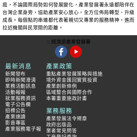
庭，不論國際局勢如何發展變化，產業發展署永遠都陪伴在
台灣企業身旁，協助產業安心放心，全方位佈局轉型、升級
成長。每個點的串連都代表著親切又專業的服務精神，進而
拉近機關與民眾間的距離。
:::
經濟部產業發展署
最新消息
產業政策
新聞發布
重點產業發展策略與措施
即時新聞澄清
境外資金匯回實質投資
業務活動訊息
產業創新條例
活動報報
區域整合與國際合作
就業服務資訊
本署重要施政計畫
電子公告欄
業務服務
招標公告
產業速讀
產業發展法令規章
影音專區
政府出版品
產業服務電子報
業者常見問答
工商登記查詢