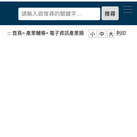
到
經
主
濟
要
部
內
產
容
:::
首頁
>
產業輔導
>
電子資訊產業類
列印
小
中
大
業
區
發
塊
展
署