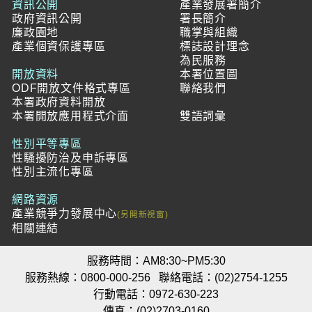
資訊公開
產業發展署簡介
政府資訊公開
署長簡介
廉政園地
職掌與組織
產業個資保護專區
標誌設計理念
為民服務
開放資料
本署位置圖
ODF開放文件格式專區
聯絡我們
本署政府資料開放
本署開放應用程式介面
雙語詞彙
性別平等專區
性騷擾防治及申訴專區
性別主流化專區
網路資源
產業競爭力發展中心
相關連結
服務時間：AM8:30~PM5:30
服務熱線：0800-000-256
聯絡電話：(02)2754-1255
行動電話：0972-630-223
傳真：(02)2703-0160