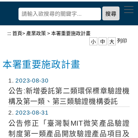
到
經
主
濟
要
部
內
產
容
:::
首頁
>
產業政策
>
本署重要施政計畫
業
區
列印
小
中
大
發
塊
展
署
本署重要施政計畫
1
2023-08-30
公告:新增委託第二類環保標章驗證機
構及第一類、第三類驗證機構委託
2
2023-08-31
公告修正「臺灣製MIT微笑產品驗證
制度第一類產品開放驗證產品項目及