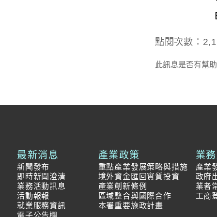
點閱次數：2,1
此訊息是否有幫助
最新消息
產業政策
業務
新聞發布
重點產業發展策略與措施
產業
即時新聞澄清
境外資金匯回實質投資
政府
業務活動訊息
產業創新條例
業者
活動報報
區域整合與國際合作
工商
就業服務資訊
本署重要施政計畫
電子公告欄