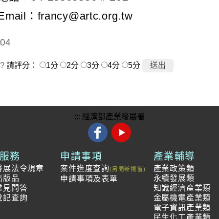
Email：
francy@artc.org.tw
04
?
請評分：
1分
2分
3分
4分
5分
:::
經濟部產業發展署
服務
申請事項
產業輔導
發展法令規章
案件進度查詢
產業政策類
出版品
永續發展類
申請事項及表單
常見問答
知識經濟產業類
登記查詢
金屬機電產業類
電子資訊產業類
民生化工產業類