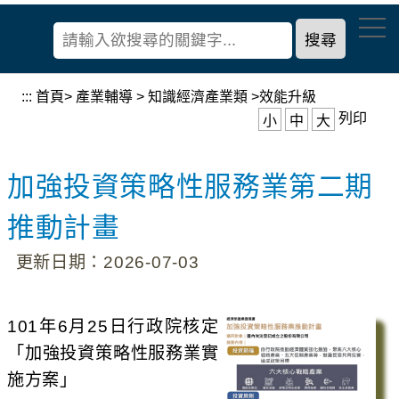
到
經
主
濟
要
部
內
產
容
:::
首頁
>
產業輔導
>
知識經濟產業類
>
效能升級
業
區
列印
小
中
大
發
塊
展
署
加強投資策略性服務業第二期
推動計畫
更新日期：2026-07-03
101年6月25日行政院核定
「加強投資策略性服務業實
施方案」