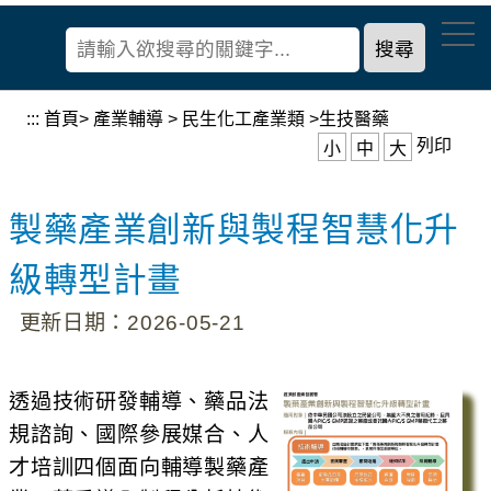
到
經
主
濟
要
部
內
產
容
:::
首頁
>
產業輔導
>
民生化工產業類
>
生技醫藥
業
區
列印
小
中
大
發
塊
展
署
製藥產業創新與製程智慧化升
級轉型計畫
更新日期：2026-05-21
透過技術研發輔導、藥品法
規諮詢、國際參展媒合、人
才培訓四個面向輔導製藥產