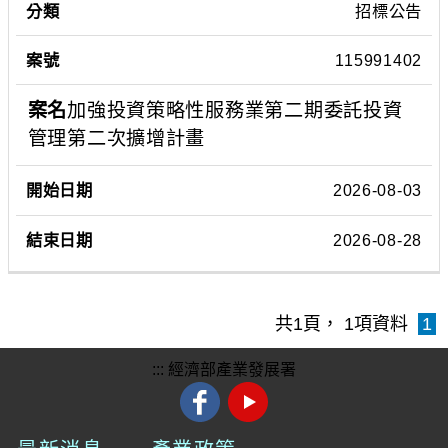
招標公告
號
類
號
案
日
日
名
期
期
115991402
加強投資策略性服務業第二期委託投資
管理第二次擴增計畫
2026-08-03
2026-08-28
共
1
頁，
1
項資料
1
:::
經濟部產業發展署