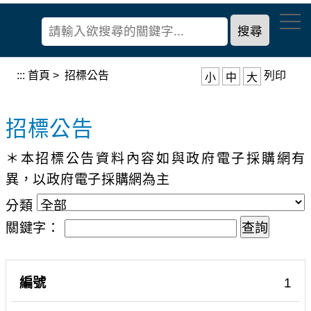
到
經
主
濟
要
部
內
產
容
:::
首頁
>
招標公告
列印
小
中
大
業
區
發
塊
展
招標公告
署
＊本招標公告資料內容如與政府電子採購網有
異，以政府電子採購網為主
分類
關鍵字：
採
公
截
1
編
分
案
購
告
止