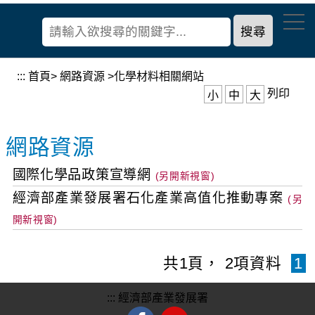
到
經
主
濟
要
部
內
產
容
:::
首頁
>
網路資源
>
化學材料相關網站
業
區
列印
小
中
大
發
塊
展
署
網路資源
國際化學品政策宣導網
經濟部產業發展署石化產業高值化推動專案
共
1
頁，
2
項資料
1
:::
經濟部產業發展署