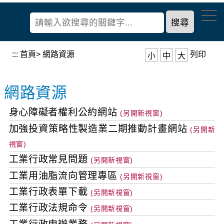
到
經
主
濟
要
部
內
產
容
:::
首頁
>
網路資源
列印
小
中
大
業
區
發
塊
展
網路資源
署
身心障礙者權利公約網站
加強投資策略性製造業二期推動計畫網站
工業行政常見問題
工業用油脂流向管理專區
工業行政表單下載
工業行政法規命令