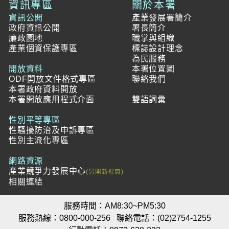
資訊專區
關於本署
資訊公開
產業發展署簡介
政府資訊公開
署長簡介
廉政園地
職掌與組織
產業個資保護專區
標誌設計理念
為民服務
開放資料
本署位置圖
ODF開放文件格式專區
聯絡我們
本署政府資料開放
本署開放應用程式介面
雙語詞彙
性別平等專區
性騷擾防治及申訴專區
性別主流化專區
網路資源
產業競爭力發展中心
相關連結
服務時間：AM8:30~PM5:30
服務熱線：0800-000-256
聯絡電話：(02)2754-1255