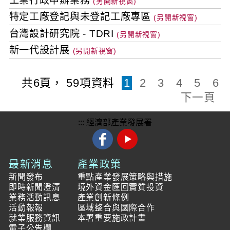
工業行政申辦業務
特定工廠登記與未登記工廠專區
台灣設計研究院 - TDRI
新一代設計展
共
6
頁，
59
項資料
1
2
3
4
5
6
下一頁
:::
經濟部產業發展署
最新消息
產業政策
新聞發布
重點產業發展策略與措施
即時新聞澄清
境外資金匯回實質投資
業務活動訊息
產業創新條例
活動報報
區域整合與國際合作
就業服務資訊
本署重要施政計畫
電子公告欄