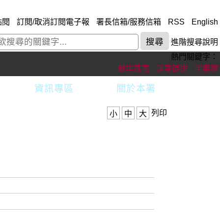
點閱
訂閱/取消訂閱電子報
署長信箱/服務信箱
RSS
English
進階搜尋說明
熱門關鍵字：
離岸風電
淨零碳排
半導體
資訊專區
關於本署
列印
小
中
大