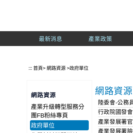
到
主
經
要
濟
內
部
容
產
最新消息
產業政策
區
業
塊
發
展
署
:::
首頁
>
網路資源
>
政府單位
網路資源
網路資源
陸委會-公務
產業升級轉型服務分
行政院國發會
團FB粉絲專頁
產業發展署官
政府單位
產業發展署臉