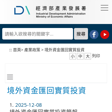
到
主
要
經
內
濟
容
部
產
區
業
塊
發
展
:::
首頁
>
產業政策
>
境外資金匯回實質投資
署
列印
小
中
大
境外資金匯回實質投資
1
2025-12-08
境外資金匯回實質投資簡報