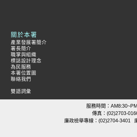
關於本署
產業發展署簡介
署長簡介
職掌與組織
標誌設計理念
為民服務
本署位置圖
聯絡我們
雙語詞彙
服務時間：AM8:30~PM5
傳真：(02)2703-016
廉政檢舉專線：(02)2704-3401