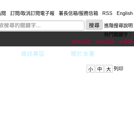
點閱
訂閱/取消訂閱電子報
署長信箱/服務信箱
RSS
English
進階搜尋說明
熱門關鍵字：
離岸風電
淨零碳排
半導體
資訊專區
關於本署
列印
小
中
大