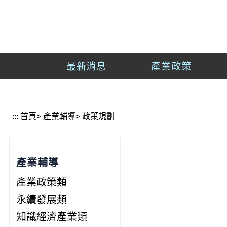
到
主
經
要
濟
內
部
容
產
最新消息
產業政策
區
業
塊
發
展
署
:::
首頁
>
產業輔導
>
政策規劃
產業輔導
產業政策類
永續發展類
知識經濟產業類