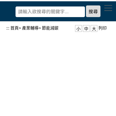
到
經
主
濟
要
部
內
產
容
:::
首頁
>
產業輔導
>
節能減碳
列印
小
中
大
業
區
發
塊
展
署