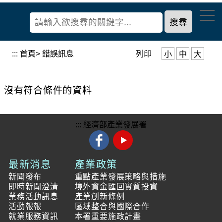
到
經
主
濟
要
部
內
產
容
:::
首頁
> 錯誤訊息
列印
小
中
大
業
區
發
塊
展
沒有符合條件的資料
署
:::
經濟部產業發展署
最新消息
產業政策
新聞發布
重點產業發展策略與措施
即時新聞澄清
境外資金匯回實質投資
業務活動訊息
產業創新條例
活動報報
區域整合與國際合作
就業服務資訊
本署重要施政計畫