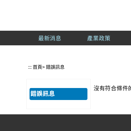
到
主
經
要
濟
內
部
容
產
最新消息
產業政策
區
業
塊
發
展
署
:::
首頁
> 錯誤訊息
沒有符合條件
錯誤訊息