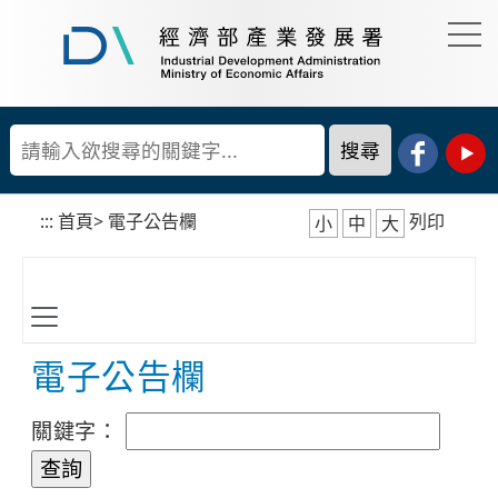
到
主
要
經
內
濟
容
部
產
區
業
塊
發
展
:::
首頁
>
電子公告欄
列印
小
中
大
署
電子公告欄
關鍵字：