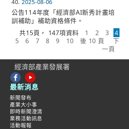
40
2025-08-06
公告114年度「經濟部AI新秀計畫培
訓補助」補助資格條件。
共
15
頁，
147
項資料
1
2
3
4
5
6
7
8
9
10
後 10 頁
下
一頁
經濟部產業發展署
:::
最新消息
新聞發布
產業大小事
即時新聞澄清
業務活動訊息
活動報報