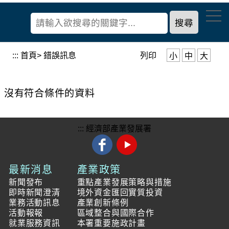
到
經
主
濟
要
部
內
產
容
:::
首頁
> 錯誤訊息
列印
小
中
大
業
區
發
塊
展
沒有符合條件的資料
署
:::
經濟部產業發展署
最新消息
產業政策
新聞發布
重點產業發展策略與措施
即時新聞澄清
境外資金匯回實質投資
業務活動訊息
產業創新條例
活動報報
區域整合與國際合作
就業服務資訊
本署重要施政計畫