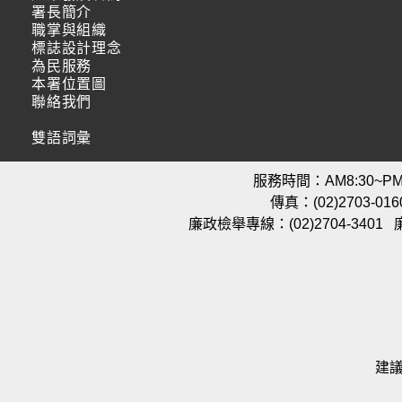
署長簡介
職掌與組織
標誌設計理念
為民服務
本署位置圖
聯絡我們
雙語詞彙
服務時間：AM8:30~PM5
傳真：(02)2703-016
廉政檢舉專線：(02)2704-3401
建議使