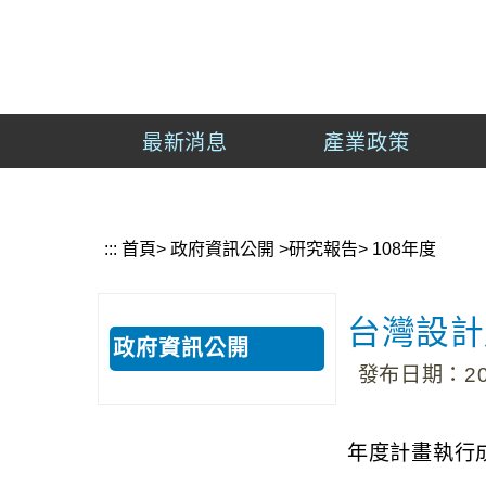
到
主
經
要
濟
內
部
容
產
最新消息
產業政策
區
業
塊
發
展
署
:::
首頁
>
政府資訊公開
>
研究報告
>
108年度
台灣設計
政府資訊公開
發布日期：202
年度計畫執行