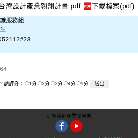
台灣設計產業翱翔計畫.pdf
識服務組
生
52112#23
64
?
請評分：
1分
2分
3分
4分
5分
:::
經濟部產業發展署