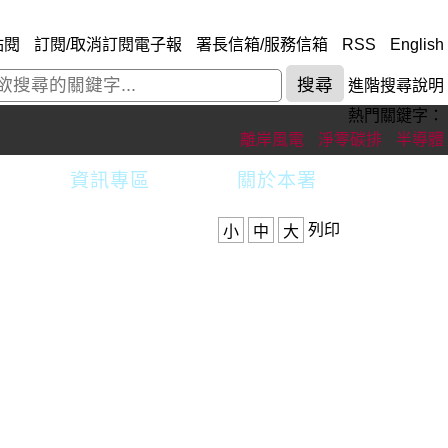
點閱
訂閱/取消訂閱電子報
署長信箱/服務信箱
RSS
English
進階搜尋說明
熱門關鍵字：
離岸風電
淨零碳排
半導體
資訊專區
關於本署
列印
小
中
大