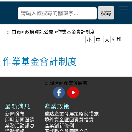
到
經
主
濟
要
部
內
產
容
:::
首頁
>
政府資訊公開
>
作業基金會計制度
業
區
列印
小
中
大
發
塊
展
署
作業基金會計制度
:::
經濟部產業發展署
最新消息
產業政策
新聞發布
重點產業發展策略與措施
即時新聞澄清
境外資金匯回實質投資
業務活動訊息
產業創新條例
活動報報
區域整合與國際合作