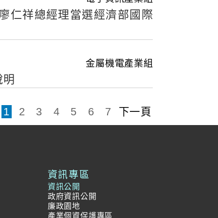
ies）廖仁祥總經理當選經濟部國際
金屬機電產業組
說明
料
1
2
3
4
5
6
7
下一頁
資訊專區
資訊公開
政府資訊公開
廉政園地
產業個資保護專區