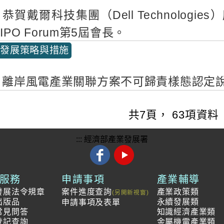
恭賀戴爾科技集團（Dell Technolog
PO Forum第5屆會長。
業發展策略與措施
離岸風電產業關聯方案不可歸責樣態認定
共
7
頁，
63
項資
:::
經濟部產業發展署
服務
申請事項
產業輔導
發展法令規章
案件進度查詢
產業政策類
出版品
永續發展類
申請事項及表單
常見問答
知識經濟產業類
登記查詢
金屬機電產業類