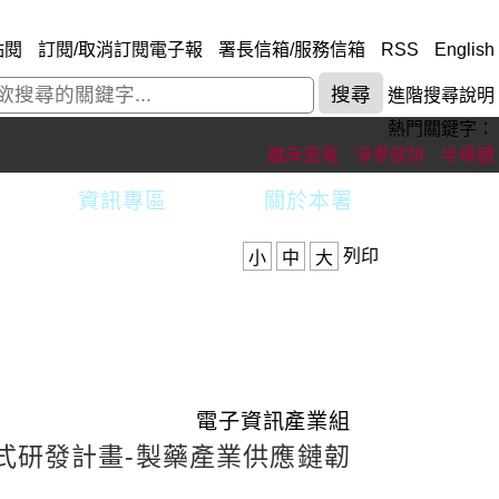
點閱
訂閱/取消訂閱電子報
署長信箱/服務信箱
RSS
English
進階搜尋說明
熱門關鍵字：
離岸風電
淨零碳排
半導體
資訊專區
關於本署
列印
小
中
大
電子資訊產業組
式研發計畫-製藥產業供應鏈韌