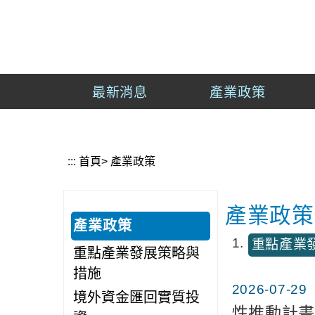
到
主
經
要
濟
內
部
容
產
最新消息
產業政策
區
業
塊
發
展
署
:::
首頁
>
產業政策
產業政策
產業政策
1
重點產業
重點產業發展策略與
措施
2026-07-29
境外資金匯回實質投
性推動計