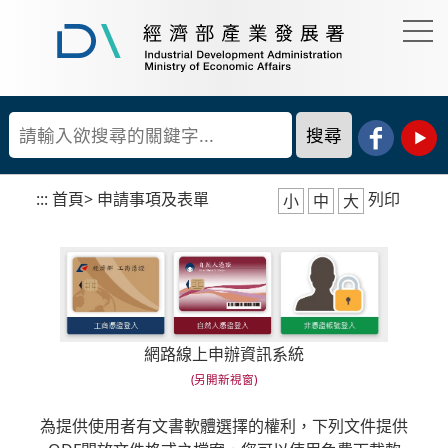
到
主
要
經
內
濟
容
部
產
區
業
塊
發
展
:::
首頁
>
申請事項及表單
列印
小
中
大
署
網路線上申辦資訊系統
為提供使用者有文書軟體選擇的權利，下列文件提供