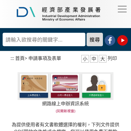
到
主
要
經
內
濟
容
部
產
區
業
塊
發
展
:::
首頁
>
申請事項及表單
列印
小
中
大
署
網路線上申辦資訊系統
為提供使用者有文書軟體選擇的權利，下列文件提供