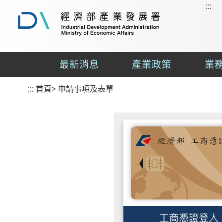
:::
到
主
要
經
內
濟
容
部
最新消息
產業政策
業
區
產
業
塊
:::
首頁
發
>
申請事項及表單
展
署