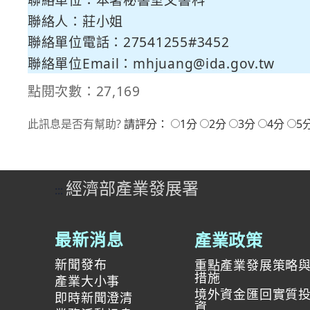
聯絡人：莊小姐
聯絡單位電話：27541255#3452
聯絡單位Email：
mhjuang@ida.gov.tw
點閱次數：27,169
此訊息是否有幫助?
請評分：
1分
2分
3分
4分
5
經濟部產業發展署
:::
產業政策
最新消息
新聞發布
重點產業發展策略
措施
產業大小事
境外資金匯回實質
即時新聞澄清
資