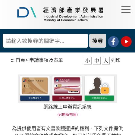
到
主
要
經
內
濟
容
部
產
區
業
塊
發
展
:::
首頁
>
申請事項及表單
列印
小
中
大
署
網路線上申辦資訊系統
為提供使用者有文書軟體選擇的權利，下列文件提供