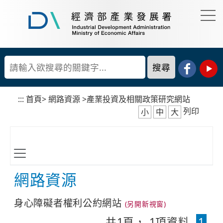
到
主
要
經
內
濟
容
部
產
區
業
塊
發
展
:::
首頁
>
網路資源
>
產業投資及相關政策研究網站
署
列印
小
中
大
網路資源
身心障礙者權利公約網站
共
1
頁，
1
項資料
1