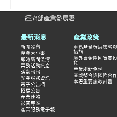
經濟部產業發展署
:::
產業政策
最新消息
新聞發布
重點產業發展策略
措施
產業大小事
境外資金匯回實質
即時新聞澄清
資
業務活動訊息
產業創新條例
活動報報
區域整合與國際合
就業服務資訊
本署重要施政計畫
電子公告欄
招標公告
產業速讀
影音專區
產業服務電子報