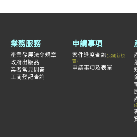
業務服務
申請事項
產業發展法令規章
案件進度查詢
與
政府出版品
申請事項及表單
投
業者常見問答
工商登記查詢
作