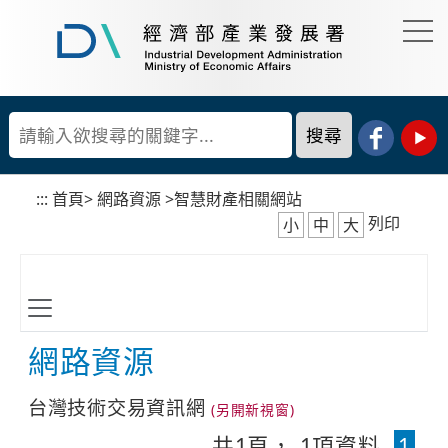
到
主
要
經
內
濟
容
部
產
區
業
塊
發
展
:::
首頁
>
網路資源
>
智慧財產相關網站
署
列印
小
中
大
網路資源
台灣技術交易資訊網
共
1
頁，
1
項資料
1