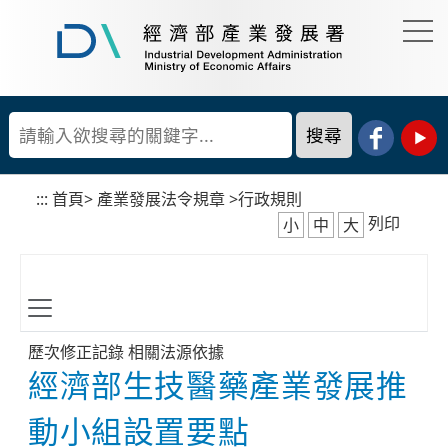
到
主
要
經
內
濟
容
部
產
區
業
塊
發
展
:::
首頁
>
產業發展法令規章
>
行政規則
署
列印
小
中
大
歷次修正記錄
相關法源依據
經濟部生技醫藥產業發展推
動小組設置要點