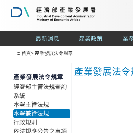
:::
到
主
要
經
內
濟
容
部
最新消息
產業政策
業
區
產
業
塊
:::
首頁
發
>
產業發展法令規章
展
署
產業發展法令
產業發展法令規章
經濟部主管法規查詢
系統
本署主管法規
本署兼管法規
行政規則
依法規應公告之事項