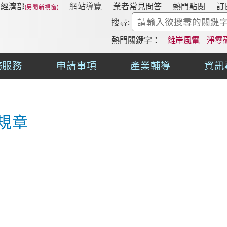
經濟部
網站導覽
業者常見問答
熱門點閱
訂
搜尋:
熱門關鍵字：
離岸風電
淨零
務服務
申請事項
產業輔導
資訊
規章