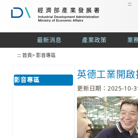
:::
到
主
要
經
內
濟
容
部
最新消息
產業政策
業
區
產
業
塊
:::
首頁
發
>
影音專區
展
署
英德工業開啟
影音專區
更新日期：2025-10-31