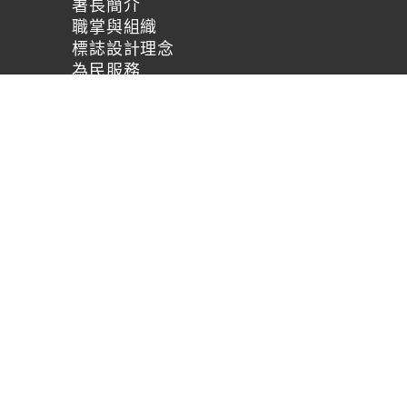
署長簡介
職掌與組織
標誌設計理念
為民服務
本署位置圖
聯絡我們
雙語詞彙
服務時間：AM8:30~PM
傳真：(02)2703-0160
廉政檢舉專線：(02)2704-3401
建議使用
回頁首