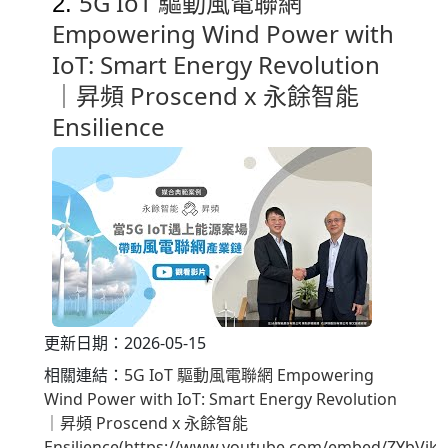
5G IoT 驅動風電聯網
2.
Empowering Wind Power with
IoT: Smart Energy Revolution
｜昇頻 Proscend x 永餘智能
Ensilience
更新日期：2026-05-15
相關連結：
5G IoT 驅動風電聯網 Empowering
Wind Power with IoT: Smart Energy Revolution
｜昇頻 Proscend x 永餘智能
Ensilience(https://www.youtube.com/embed/ZYbVjkI