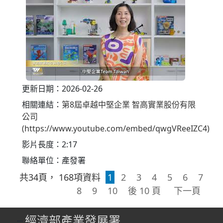
更新日期：2026-02-26
相關連結：
第8屆卓越中堅企業 智高實業股份有限
公司
(https://www.youtube.com/embed/qwgVReeIZC4)
影片長度：2:17
聯絡單位：產發署
共
34
頁，
168
項資料
1
2
3
4
5
6
7
8
9
10
後 10 頁
下一頁
經濟部產業發展署
:::