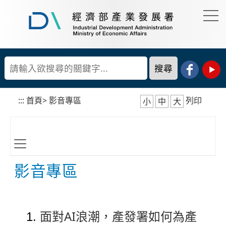
到
主
要
經
內
濟
容
部
產
區
業
塊
發
展
:::
首頁
>
影音專區
列印
小
中
大
署
影音專區
面對AI浪潮，產發署如何為產
1.