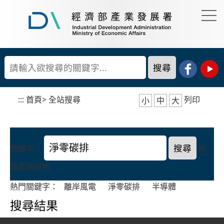
到
主
要
經
內
濟
容
部
產
區
業
塊
發
展
:::
首頁
>
全站搜尋
列印
小
中
大
署
關鍵字：
進
階查詢說明
熱門關鍵字：
離岸風電
淨零碳排
半導體
搜尋結果