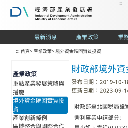
:::
到
主
要
經
內
濟
容
部
最新消息
產業政策
業
區
產
業
塊
:::
首頁
發
>
產業政策
>
境外資金匯回實質投資
展
署
財政部境外資
產業政策
發布日期：2019-10-1
重點產業發展策略與
更新日期：2023-09-1
措施
境外資金匯回實質投
財政部臺北國稅局設
資
營利事業申請部分:
產業創新條例
區域整合與國際合作
周小姐，電話(02)231