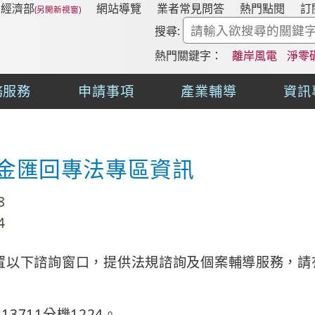
經濟部
網站導覽
業者常見問答
熱門點閱
訂
搜尋:
熱門關鍵字：
離岸風電
淨零
務服務
申請事項
產業輔導
資訊
金匯回專法專區資訊
8
4
置以下諮詢窗口，提供法規諮詢及個案輔導服務，請
13711分機1224。