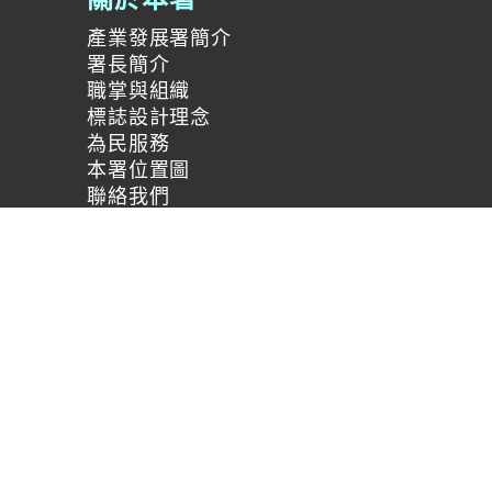
產業發展署簡介
署長簡介
職掌與組織
標誌設計理念
為民服務
本署位置圖
聯絡我們
雙語詞彙
服務時間：AM8:30~PM
傳真：(02)2703-0160
廉政檢舉專線：(02)2704-3401
建議使用