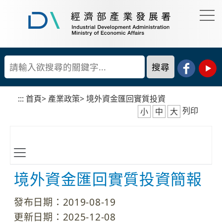
到
主
要
經
內
濟
容
部
產
區
業
塊
發
展
:::
首頁
>
產業政策
>
境外資金匯回實質投資
署
列印
小
中
大
境外資金匯回實質投資簡報
發布日期：2019-08-19
更新日期：2025-12-08