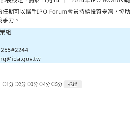
長核定，將於11月14日「2024年IPO Award
任期可以攜手IPO Forum會員持續投資臺灣，
競爭力。
業組
255#2244
ng@ida.gov.tw
：
1分
2分
3分
4分
5分