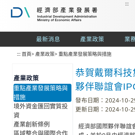
:::
到
主
要
經
內
濟
容
部
最新消息
產業政策
業
區
產
業
塊
:::
首頁
發
>
產業政策
>
重點產業發展策略與措施
展
署
恭賀戴爾科技集團
產業政策
夥伴聯誼會IPO
重點產業發展策略與
措施
發布日期：2024-10-2
境外資金匯回實質投
更新日期：2024-10-2
資
產業創新條例
經濟部國際夥伴聯誼會I
區域整合與國際合作