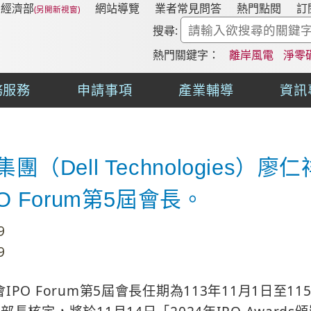
經濟部
網站導覽
業者常見問答
熱門點閱
訂
搜尋:
熱門關鍵字：
離岸風電
淨零
務服務
申請事項
產業輔導
資訊
（Dell Technologies
 Forum第5屆會長。
9
9
PO Forum第5屆會長任期為113年11月1日至11