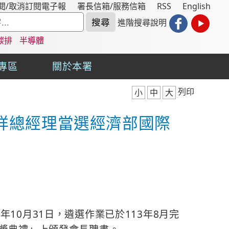
閱/取消訂閱電子報
署長信箱/服務信箱
RSS
English
進階搜尋說明
碳排
半導體
專區
關於本署
列印
小
中
大
）廖仁祥總經理當選經濟部國際
5年10月31日，遴選作業已於113年8月完