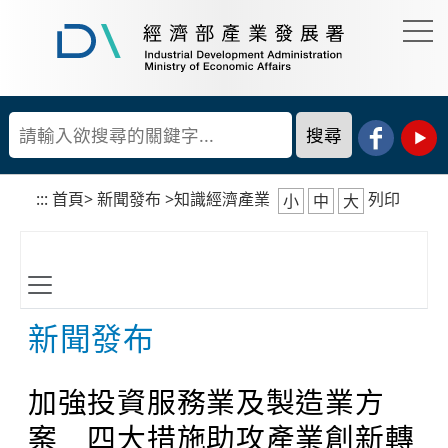
到
主
要
經
內
濟
容
部
產
區
業
塊
發
展
:::
首頁
>
新聞發布
>
知識經濟產業
列印
小
中
大
署
新聞發布
加強投資服務業及製造業方
案 四大措施助攻產業創新轉