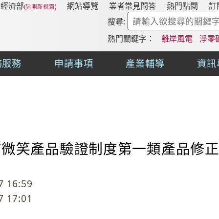
經濟部
網站導覽
業者常見問答
熱門點閱
訂
搜尋:
熱門關鍵字：
離岸風電
淨零
務服務
申請事項
產業輔導
資訊
IT微笑產品驗證制度第一類產品修
 16:59
 17:01