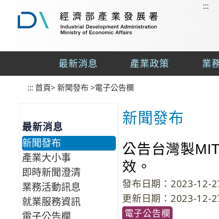
:::
到
主
要
經
內
濟
容
部
最新消息
產業政策
業
區
產
業
塊
:::
首頁
發
>
新聞發布
>
電子公告欄
展
署
新聞發布
最新消息
新聞發布
公告台灣製M
產業大小事
效。
即時新聞澄清
發布日期：2023-12-27
業務活動訊息
更新日期：2023-12-27
就業服務資訊
電子公告欄
電子公告欄