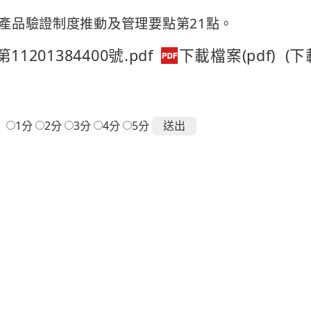
笑產品驗證制度推動及管理要點第21點。
1201384400號.pdf
(下
：
1分
2分
3分
4分
5分