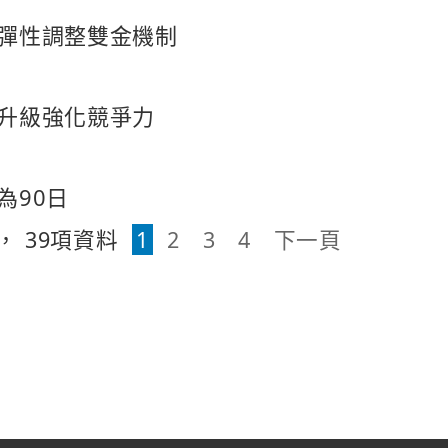
方彈性調整雙金機制
升級強化競爭力
為90日
，
39
項資料
1
2
3
4
下一頁