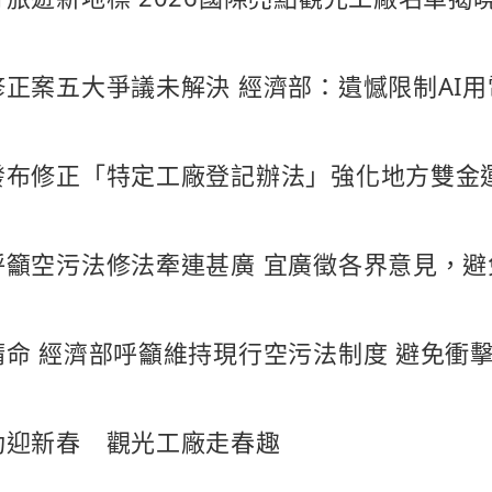
正案五大爭議未解決 經濟部：遺憾限制AI用
發布修正「特定工廠登記辦法」強化地方雙金
呼籲空污法修法牽連甚廣 宜廣徵各界意見，
請命 經濟部呼籲維持現行空污法制度 避免衝
功迎新春 觀光工廠走春趣