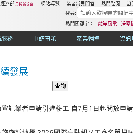
經濟部
網站導覽
業者常見問答
熱門點閱
訂
搜尋:
熱門關鍵字：
離岸風電
淨零
務服務
申請事項
產業輔導
資訊
永續發展
廠登記業者申請引進移工 自7月1日起開放申
旅遊新地標 2026國際亮點觀光工廠名單揭