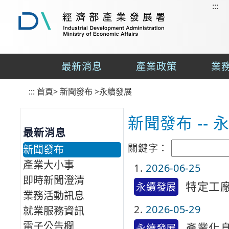
:::
到
主
要
經
內
濟
容
部
最新消息
產業政策
業
區
產
業
塊
:::
首頁
發
>
新聞發布
>永續發展
展
署
新聞發布 -- 
最新消息
關鍵字：
新聞發布
產業大小事
1
2026-06-25
即時新聞澄清
特定工
永續發展
業務活動訊息
2
2026-05-29
就業服務資訊
電子公告欄
產業化身
永續發展