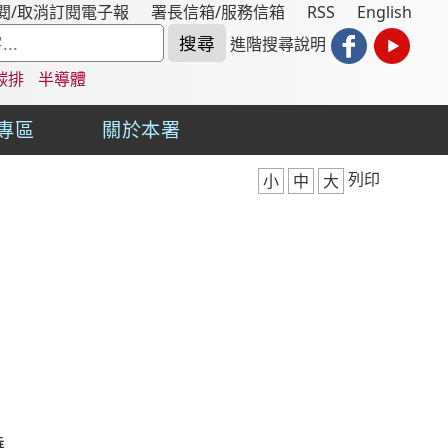
閱/取消訂閱電子報
署長信箱/服務信箱
RSS
English
進階搜尋說明
碳排
半導體
專區
關於本署
列印
小
中
大
請
曉