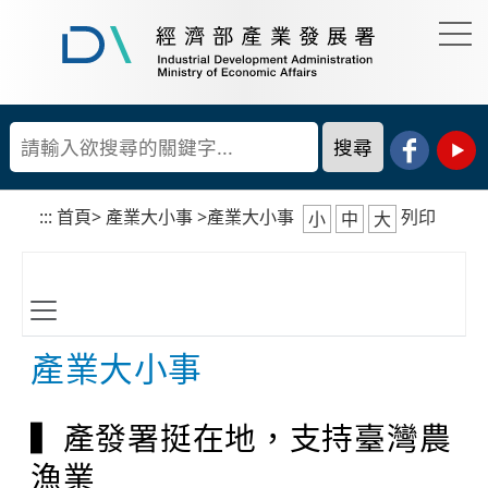
到
主
要
經
內
濟
容
部
產
區
業
塊
發
展
:::
首頁
>
產業大小事
>
產業大小事
列印
小
中
大
署
產業大小事
▍產發署挺在地，支持臺灣農
漁業