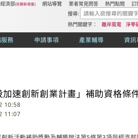
經濟部
網站導覽
業者常見問答
熱門點閱
訂
搜尋:
熱門關鍵字：
離岸風電
淨零
務服務
申請事項
產業輔導
資訊
投加速創新創業計畫」補助資格條
 10:58
 11:07
業創新活動補助獎勵及輔導辦法第5條第3項與經濟部