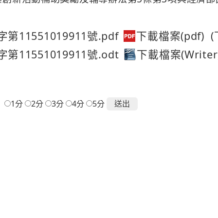
第11551019911號.pdf
(
第11551019911號.odt
：
1分
2分
3分
4分
5分