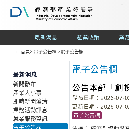
:::
到
主
要
經
內
濟
容
部
最新消息
產業政策
業
區
產
業
塊
:::
首頁
發
>
電子公告欄
>
電子公告欄
展
署
電子公告欄
最新消息
新聞發布
公告本部「創
產業大小事
發布日期：2026-07-02
即時新聞澄清
更新日期：2026-07-02
業務活動訊息
電子公告欄
就業服務資訊
電子公告欄
依據： 經濟部協助產