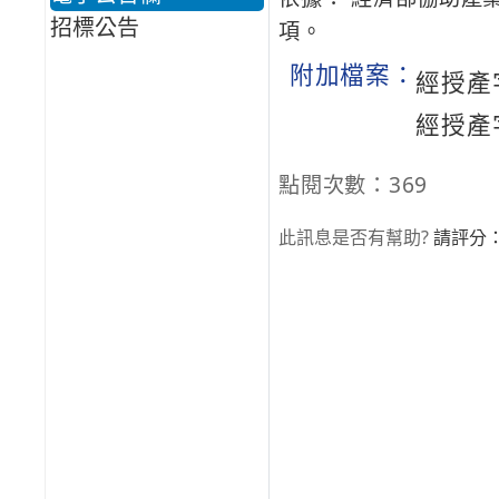
招標公告
項。
附加檔案：
經授產字
經授產字
點閱次數：369
此訊息是否有幫助?
請評分