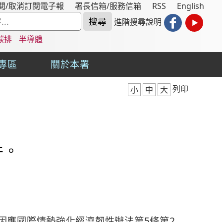
閱/取消訂閱電子報
署長信箱/服務信箱
RSS
English
進階搜尋說明
碳排
半導體
專區
關於本署
列印
小
中
大
件。
因應國際情勢強化經濟韌性辦法第5條第2