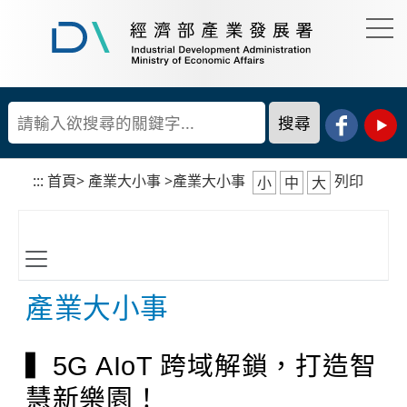
到
主
要
經
內
濟
容
部
產
區
業
塊
發
展
:::
首頁
>
產業大小事
>
產業大小事
列印
小
中
大
署
產業大小事
▍5G AIoT 跨域解鎖，打造智
慧新樂園！