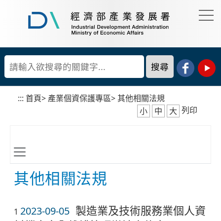
到
主
要
經
內
濟
容
部
產
區
業
塊
發
展
:::
首頁
>
產業個資保護專區
>
其他相關法規
署
列印
小
中
大
其他相關法規
製造業及技術服務業個人資
2023-09-05
1