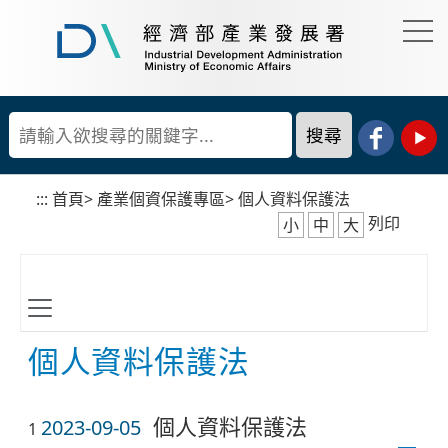
到
主
要
經
內
濟
容
部
產
區
業
塊
發
展
:::
首頁
>
產業個資保護專區
>
個人資料保護法
署
列印
小
中
大
個人資料保護法
個人資料保護法
2023-09-05
1