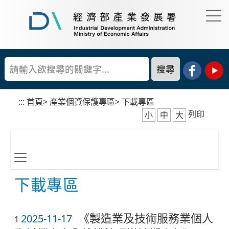
到
主
要
經
內
濟
容
部
產
區
業
塊
發
展
:::
首頁
>
產業個資保護專區
>
下載專區
署
列印
小
中
大
下載專區
《製造業及技術服務業個人
2025-11-17
1