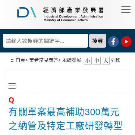
到
主
要
經
內
濟
容
部
產
區
業
塊
發
展
:::
首頁
>
業者常見問答
>
永續發展
列印
小
中
大
署
Q
有關單案最高補助300萬元
之納管及特定工廠研發轉型