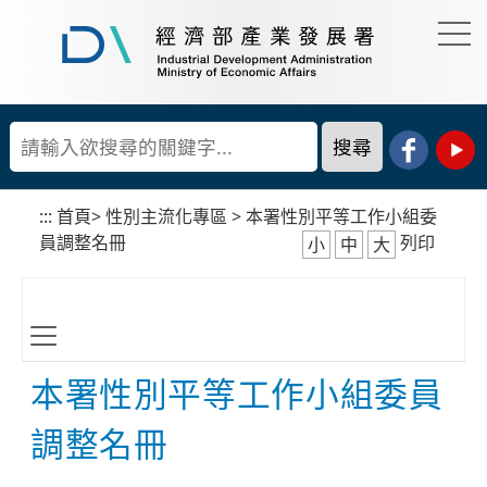
到
主
要
經
內
濟
容
部
產
區
業
塊
發
展
:::
首頁
>
性別主流化專區
>
本署性別平等工作小組委
署
員調整名冊
列印
小
中
大
本署性別平等工作小組委員
調整名冊