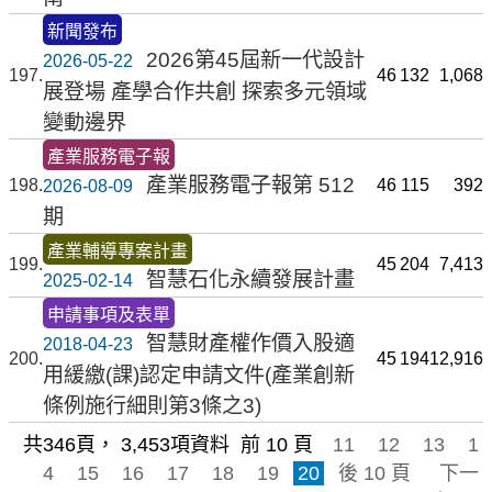
新聞發布
2026第45屆新一代設計
2026-05-22
197
46
132
1,068
展登場 產學合作共創 探索多元領域
變動邊界
產業服務電子報
產業服務電子報第 512
198
46
115
392
2026-08-09
期
產業輔導專案計畫
199
45
204
7,413
智慧石化永續發展計畫
2025-02-14
申請事項及表單
智慧財產權作價入股適
2018-04-23
200
45
194
12,916
用緩繳(課)認定申請文件(產業創新
條例施行細則第3條之3)
共
346
頁，
3,453
項資料
前 10 頁
11
12
13
1
4
15
16
17
18
19
20
後 10 頁
下一