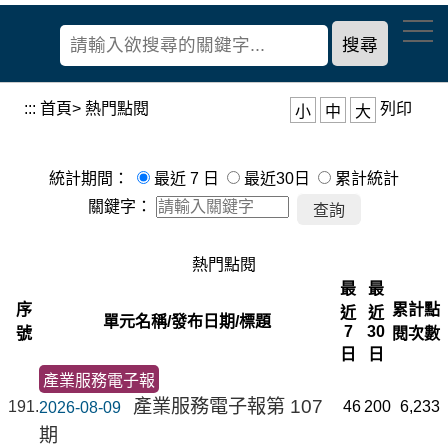
到
經
主
濟
要
部
內
產
容
:::
首頁
>
熱門點閱
列印
小
中
大
業
區
發
塊
展
統計期間：
最近 7 日
最近30日
累計統計
署
關鍵字：
熱門點閱
最
最
序
累計點
近
近
單元名稱/發布日期/標題
7
30
號
閱次數
日
日
產業服務電子報
產業服務電子報第 107
191
46
200
6,233
2026-08-09
期