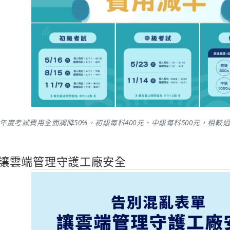
116年度考試費用全面調降50%，初級每科400元、中級每科500元，
讓雲端管理守護工廠安全