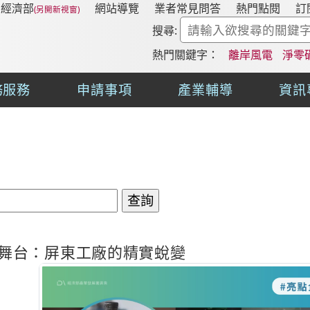
經濟部
網站導覽
業者常見問答
熱門點閱
訂
搜尋:
熱門關鍵字：
離岸風電
淨零
務服務
申請事項
產業輔導
資訊
舞台：屏東工廠的精實蛻變