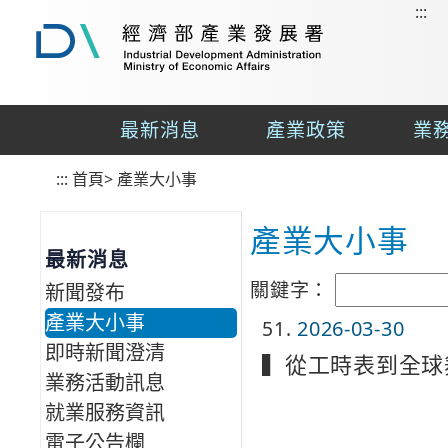
:::
到
主
要
經
內
濟
容
部
最新消息
產業政策
業
區
產
業
塊
:::
首頁
發
>
產業大小事
展
署
產業大小事
最新消息
關鍵字：
新聞發布
產業大小事
51
2026-03-30
即時新聞澄清
▍從工時表到全球
業務活動訊息
就業服務資訊
電子公告欄