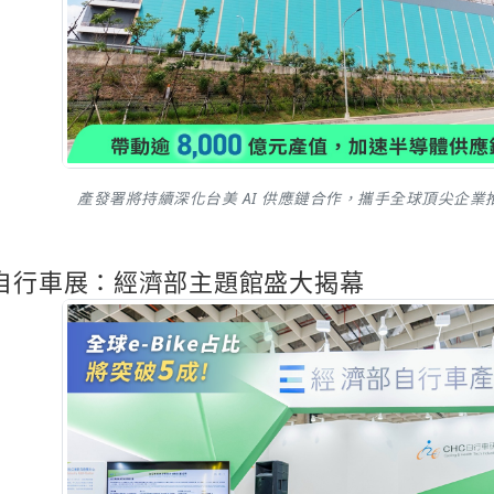
產發署將持續深化台美 AI 供應鏈合作，攜手全球頂尖企業
際自行車展：經濟部主題館盛大揭幕